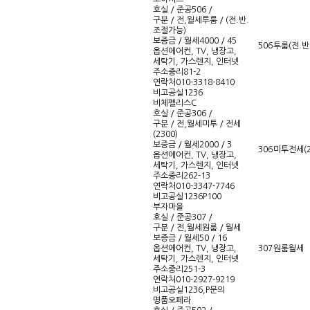
호실 / 준공
506 /
구분 / 전,월세
투룸 / (전.반.
조절가능)
보증금 / 월세
4000 / 45
506
투룸
(전.
옵션
에어컨, TV, 냉장고,
세탁기, 가스렌지, 인터넷
주소
중리81-2
연락처
010-3318-8410
비고
공실1236
비체펠리스C
호실 / 준공
306 /
구분 / 전,월세
미투 / 전세
(2300)
보증금 / 월세
2000 / 3
306
미투
전세(2
옵션
에어컨, TV, 냉장고,
세탁기, 가스렌지, 인터넷
주소
중리262-13
연락처
010-3347-7746
비고
공실1236P100
부자마을
호실 / 준공
307 /
구분 / 전,월세
원룸 / 월세
보증금 / 월세
50 / 16
옵션
에어컨, TV, 냉장고,
307
원룸
월세
세탁기, 가스렌지, 인터넷
주소
중리251-3
연락처
010-2927-9219
비고
공실1236,P문의
명품오페라