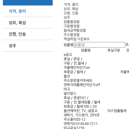
석적, 중리
상모, 북삼
석적, 중리
진평, 인동
성주
원룸별정렬
상모, 북삼
구분별정렬
월세금액별정렬
진평, 인동
주소별정렬
엑셀파일 다운로드
원룸명
주
성주
원룸명
호실
구분
전
a공고
호실 / 준공
/
구분 / 전,월세
/
겨울메인차단기on
견적 문의
보증금 / 월세
/
겨울메
옵션
주소
창문열지마세요
연락처
여름메인차단기off
H. 010-6495-6487
비고
F. 054-974-4494
알리앙스
호실 / 준공
501 /
구분 / 전,월세
원룸 / 월세
보증금 / 월세
100 / 20
옵션
에어컨, TV, 냉장고,
501
원룸
월세
세탁기, 가스렌지, 인터넷
주소
중리83-12
연락처
010-6549-7211
비고
공실1236