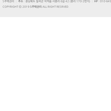
|
|
S주택관리
주소 :
경상북도 칠곡군 석적읍 서중리 6길 42 (중리 170-2번지)
HP :
010-64
COPYRIGHT ⓒ 2019
S주택관리
ALL RIGHT RESRVED.